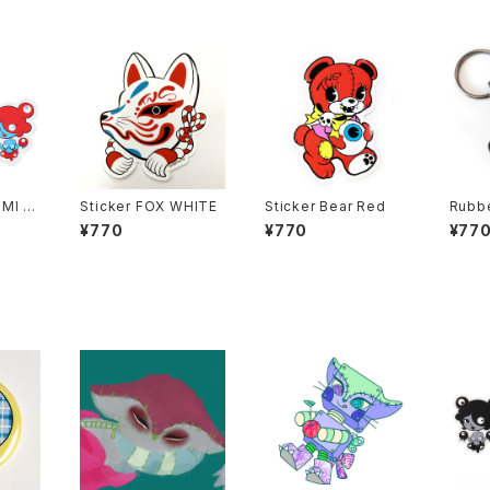
Sticker FOX WHITE
Sticker Bear Red
Rubbe
ANDA
¥770
¥770
¥77