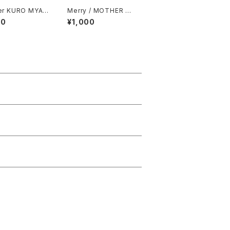
 MYAK
Merry / MOTHER Sti
 2Set
cker
00
¥1,000