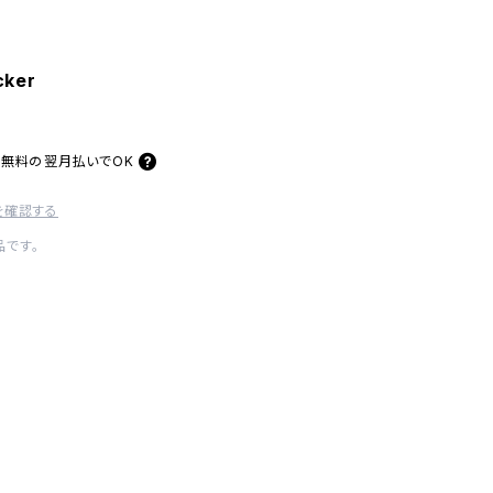
cker
料無料の
翌月払いでOK
を確認する
です。