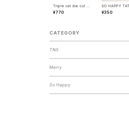
Triple cat die cut sti
SO HAPPY TA
cker
BUTTON BADG
¥770
¥350
ENGUIN
CATEGORY
TNS
Merry
So Happy