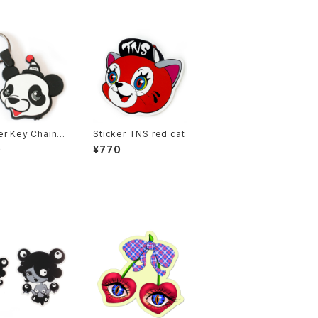
r Key Chain P
Sticker TNS red cat
0
¥770