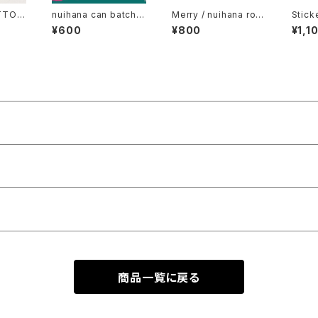
TTOO
nuihana can batch
Merry / nuihana rob
Sticker KURO
E- P
"Good night"
ot zombie green
UMI -
¥600
¥800
¥1,1
商品一覧に戻る