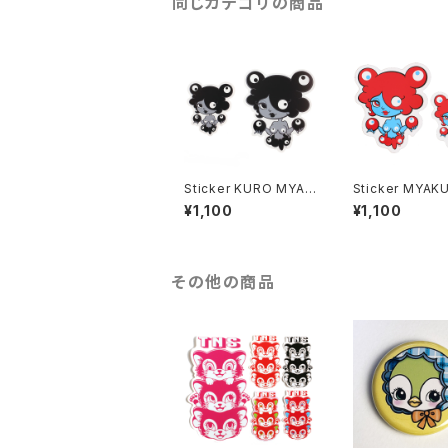
同じカテゴリの商品
Sticker KURO MYAK
Sticker MYAKUMI -
UMI - 2Set
2Set
¥1,100
¥1,100
その他の商品