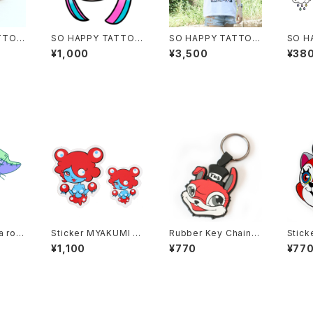
TTOO
SO HAPPY TATTOO
SO HAPPY TATTOO
SO H
APPY
PIN BADGE
/ Color T-shirt
/ Set 
¥1,000
¥3,500
¥38
ckers
a rob
Sticker MYAKUMI -
Rubber Key Chain R
en
2Set
ABBIT
¥1,100
¥770
¥77