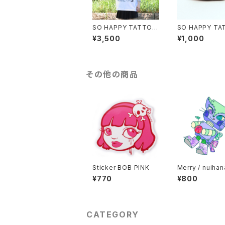
SO HAPPY TATTOO
SO HAPPY TA
/ T-shirt
PIN BADGE-H
¥3,500
¥1,000
HEART♡
その他の商品
Sticker BOB PINK
Merry / nuihan
ot zombie gre
¥770
¥800
CATEGORY