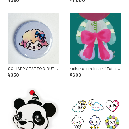
¥330
¥1,000
SO HAPPY TATTOO BUTT
nuihana can batch "Tail an
ON BADGE- SHEEP
d boots"
¥350
¥600