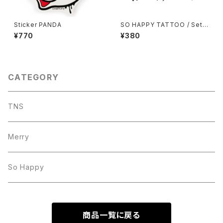
Sticker PANDA
SO HAPPY TATTOO / Set o
f 6 Tattoo Stickers
¥770
¥380
CATEGORY
TNS
Merry
So Happy
商品一覧に戻る