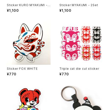
Sticker KURO MYAKUMI - 2
Sticker MYAKUMI - 2Set
Set
¥1,100
¥1,100
Sticker FOX WHITE
Triple cat die cut sticker
¥770
¥770