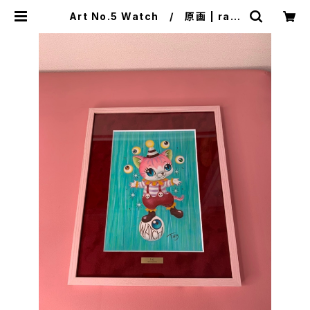
Art No.5 Watch / 原画 | ram
uny