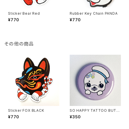
Sticker Bear Red
Rubber Key Chain PANDA
¥770
¥770
その他の商品
Sticker FOX BLACK
SO HAPPY TATTOO BUTT
ON BADGE- SEAL
¥770
¥350