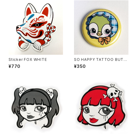
Sticker FOX WHITE
SO HAPPY TATTOO BUTT
ON BADGE- PENGUIN
¥770
¥350