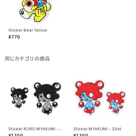
Sticker Bear Yellow
¥770
同じカテゴリの商品
Sticker KURO MYAKUMI - 2
Sticker MYAKUMI - 2Set
Set
¥1,100
¥1,100